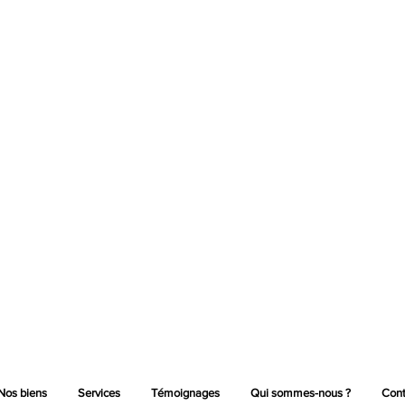
Nos biens
Services
Témoignages
Qui sommes-nous ?
Cont