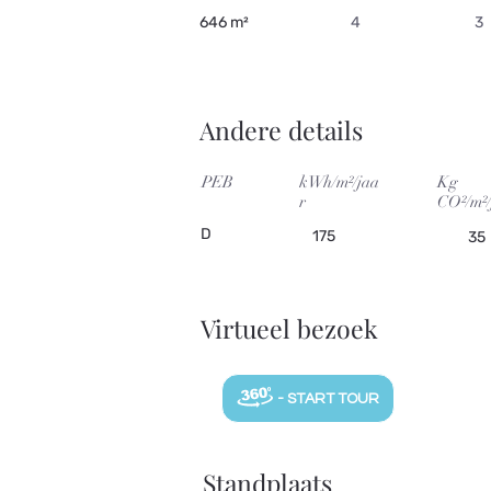
646 m²
4
3
Andere details
PEB
kWh/m²/jaa
Kg
r
CO²/m²/
D
175
35
Virtueel bezoek
- START TOUR
Standplaats