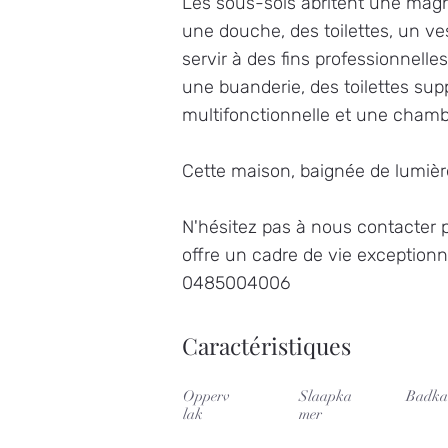
Les sous-sols abritent une magni
une douche, des toilettes, un ve
servir à des fins professionnelle
une buanderie, des toilettes sup
multifonctionnelle et une chambr
Cette maison, baignée de lumièr
N'hésitez pas à nous contacter po
offre un cadre de vie exceptionne
0485004006
Caractéristiques
Opperv
Slaapka
Badka
lak
mer