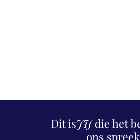
Dit is
JIJ
die het b
ons spreek