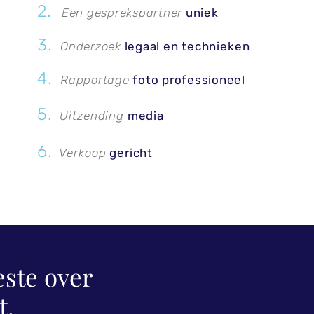
2.
Een gesprekspartner
uniek
3.
Onderzoek
legaal
en
technieken
4.
Rapportage
foto
professioneel
5.
Uitzending
media
6.
Verkoop
gericht
este over
t.