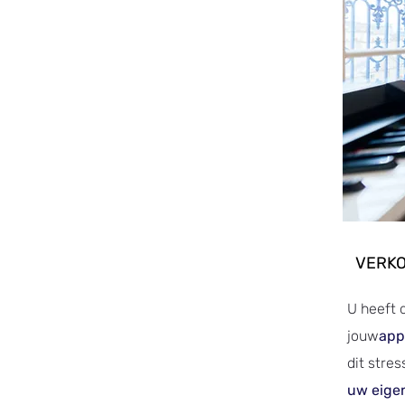
VERKO
U heeft 
jouw
app
dit stres
uw eig