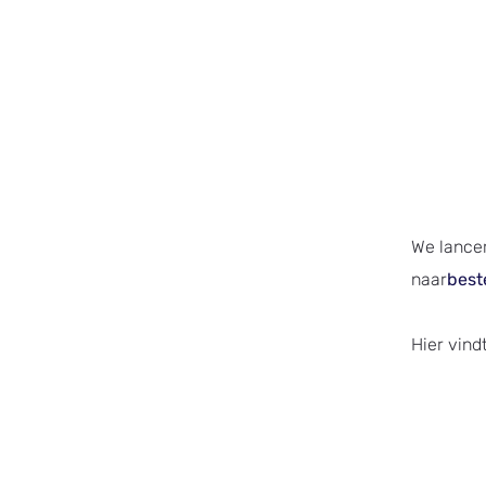
We lancer
naar
best
Hier vind