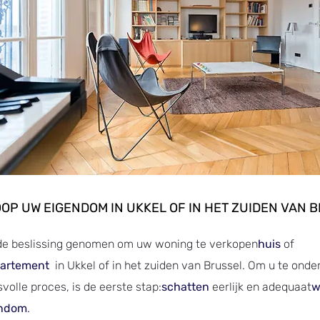
OP UW EIGENDOM IN UKKEL OF IN HET ZUIDEN VAN 
de beslissing genomen om uw woning te verkopen
huis
of
artement
in Ukkel of in het zuiden van Brussel. Om u te onde
svolle proces, is de eerste stap:
schatten
eerlijk en adequaat
w
endom
.