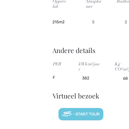
Opperv
Slaapka
Badka
lak
mer
215m2
5
2
Andere details
PEB
kWh/m²/jaa
Kg
r
CO²/m²/
F
382
68
Virtueel bezoek
- START TOUR