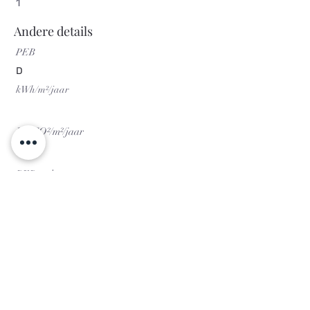
1
Andere details
PEB
D
kWh/m²/jaar
Kg CO²/m²/jaar
PEB-code
Virtueel bezoek
- START TOUR