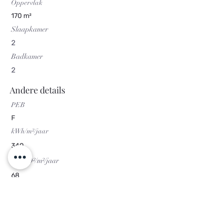
Oppervlak
170 m²
Slaapkamer
2
Badkamer
2
Andere details
PEB
F
kWh/m²/jaar
340
Kg CO²/m²/jaar
68
PEB-code
20230829000065
3801-9